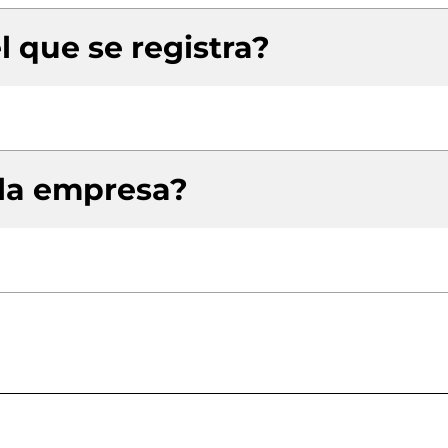
l que se registra?
 la empresa?