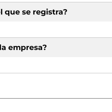
l que se registra?
 la empresa?