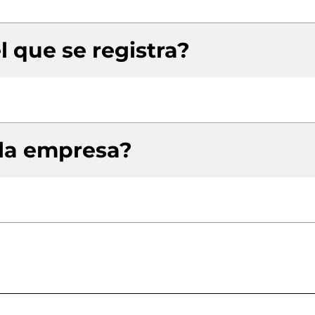
l que se registra?
 la empresa?