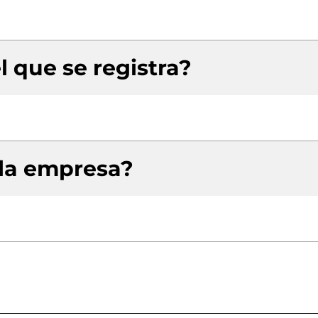
l que se registra?
 la empresa?