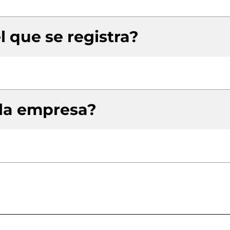
l que se registra?
 la empresa?