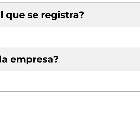
l que se registra?
 la empresa?