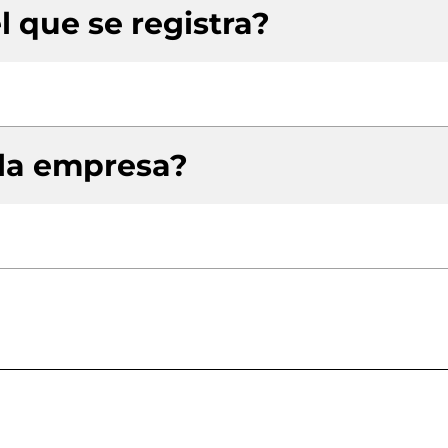
l que se registra?
 la empresa?