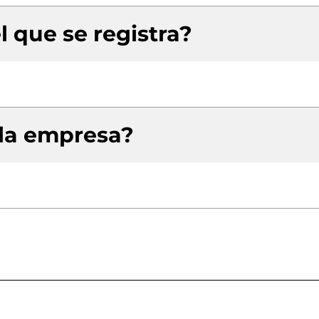
l que se registra?
 la empresa?