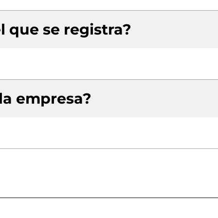
l que se registra?
 la empresa?