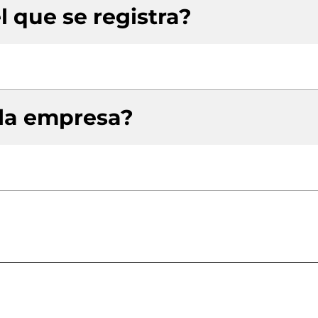
l que se registra?
 la empresa?