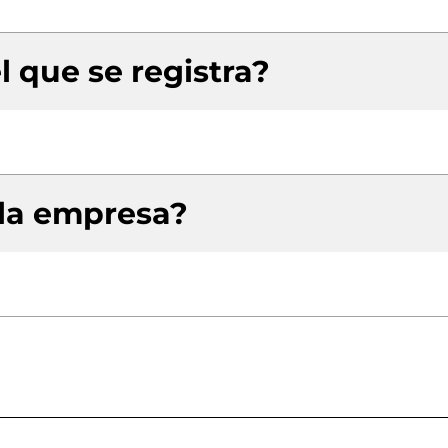
l que se registra?
 la empresa?