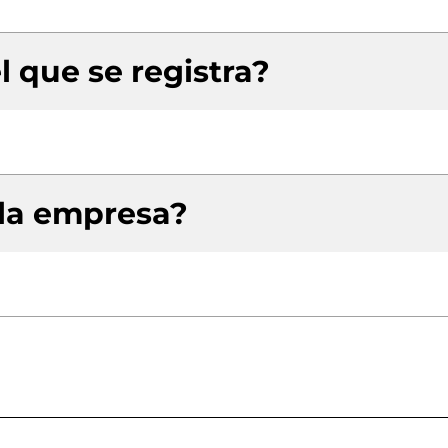
l que se registra?
 la empresa?