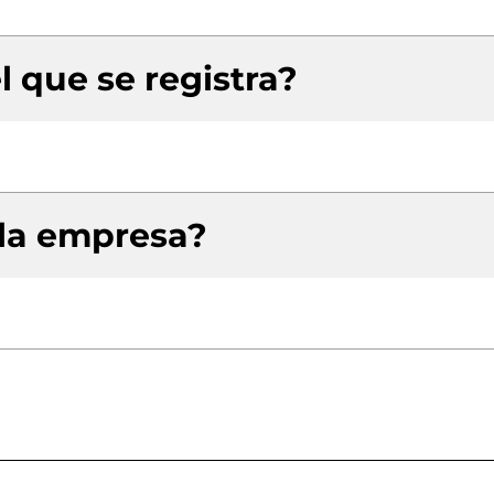
l que se registra?
 la empresa?