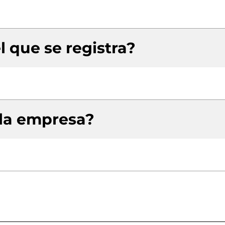
l que se registra?
 la empresa?