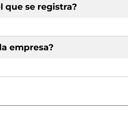
l que se registra?
 la empresa?