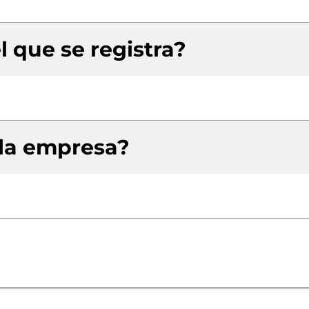
l que se registra?
 la empresa?