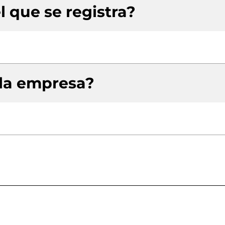
l que se registra?
 la empresa?