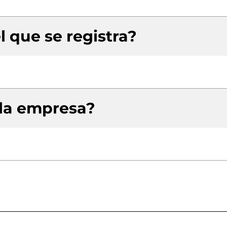
l que se registra?
 la empresa?