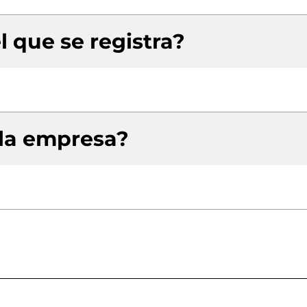
l que se registra?
 la empresa?