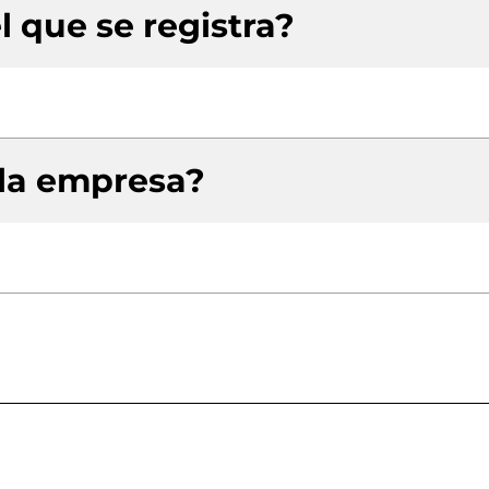
l que se registra?
 la empresa?