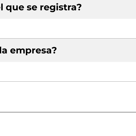
l que se registra?
 la empresa?