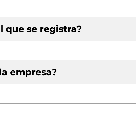
l que se registra?
 la empresa?