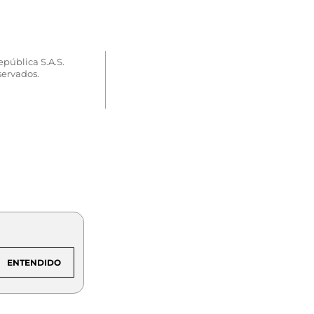
epública S.A.S.
servados.
ENTENDIDO