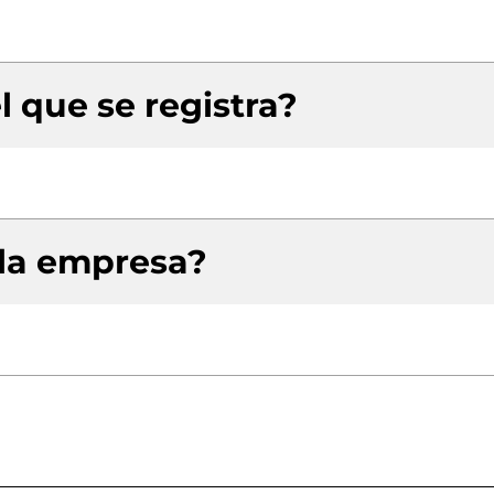
l que se registra?
 la empresa?