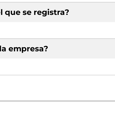
l que se registra?
 la empresa?