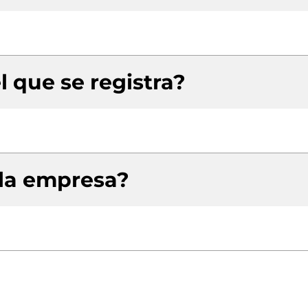
l que se registra?
 la empresa?