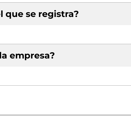
l que se registra?
 la empresa?