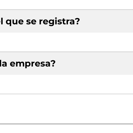
l que se registra?
 la empresa?