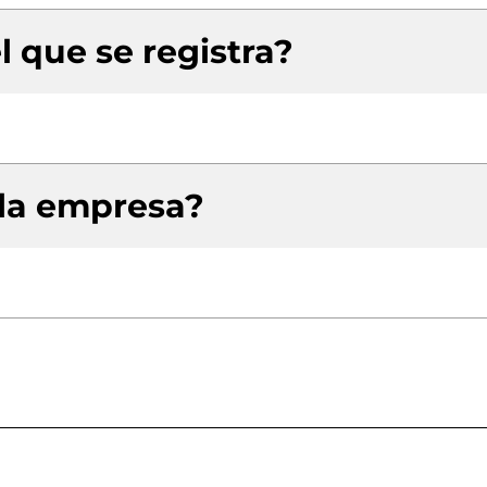
l que se registra?
 la empresa?