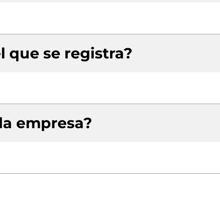
l que se registra?
 la empresa?