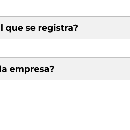
l que se registra?
 la empresa?