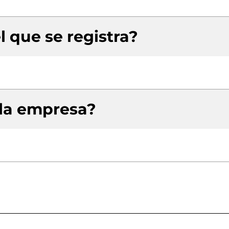
l que se registra?
 la empresa?