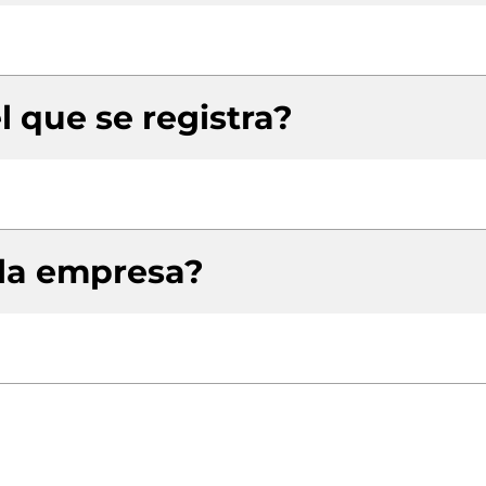
l que se registra?
 la empresa?