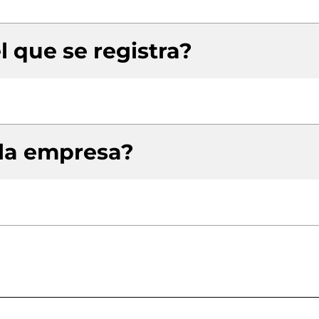
l que se registra?
 la empresa?