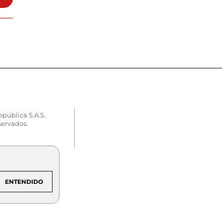
epública S.A.S.
servados.
ENTENDIDO