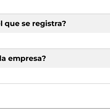
l que se registra?
 la empresa?