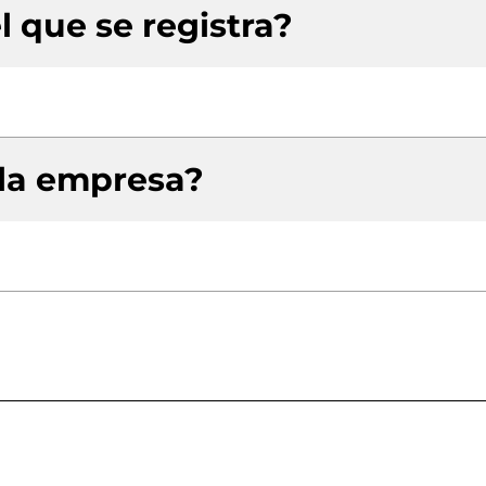
l que se registra?
 la empresa?