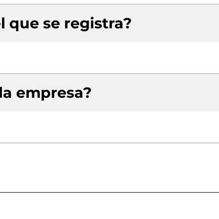
l que se registra?
 la empresa?