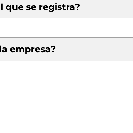
l que se registra?
 la empresa?