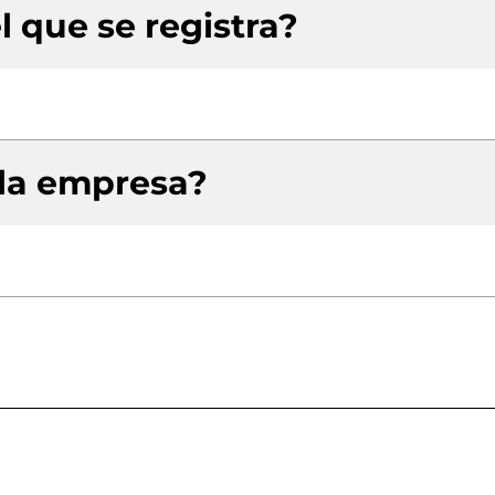
l que se registra?
 la empresa?