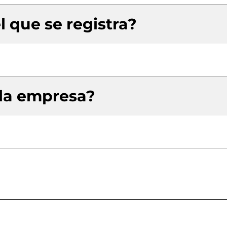
l que se registra?
 la empresa?