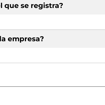
l que se registra?
 la empresa?