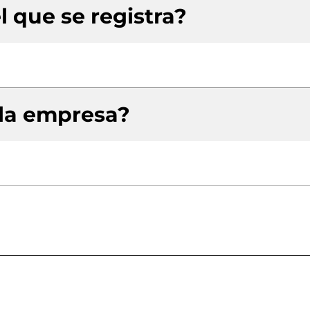
l que se registra?
 la empresa?