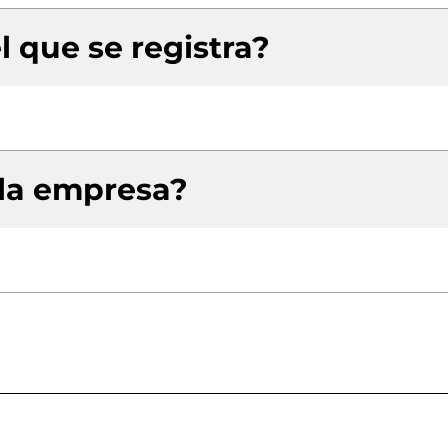
l que se registra?
 la empresa?