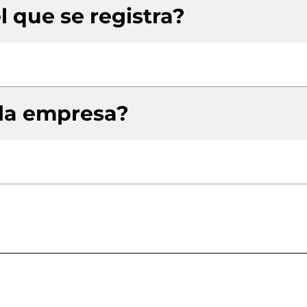
l que se registra?
 la empresa?