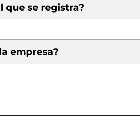
l que se registra?
 la empresa?