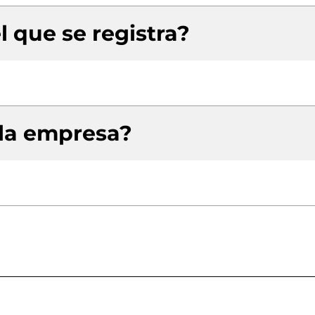
l que se registra?
 la empresa?