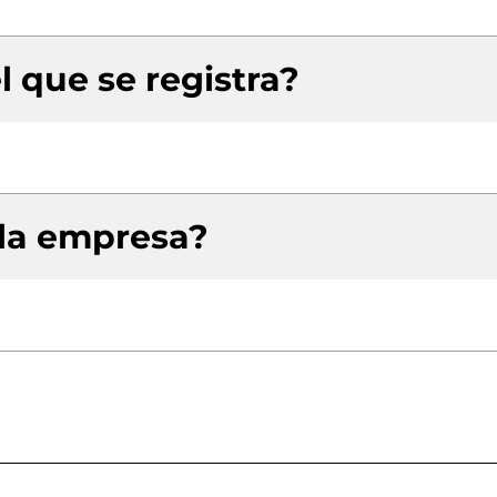
l que se registra?
 la empresa?