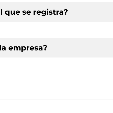
l que se registra?
 la empresa?