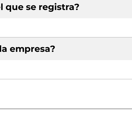
l que se registra?
 la empresa?