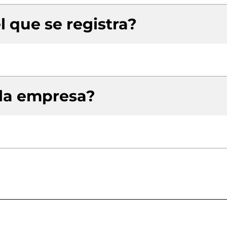
l que se registra?
 la empresa?